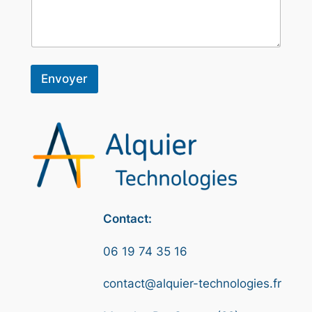
p
h
o
n
e
N
Envoyer
o
m
Contact:
06 19 74 35 16
contact@alquier-technologies.fr