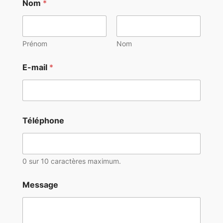
Nom
*
Prénom
Nom
E-mail
*
Téléphone
0 sur 10 caractères maximum.
*
Message
T
é
l
é